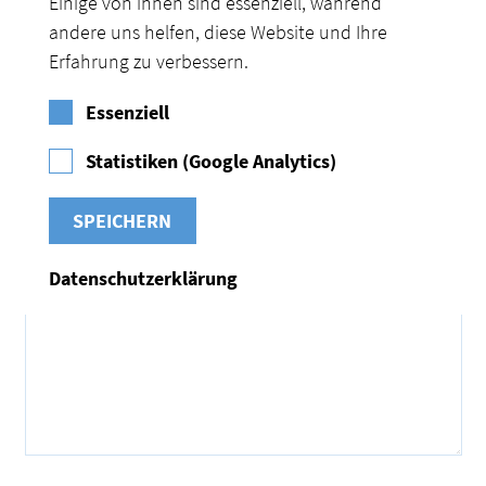
Einige von ihnen sind essenziell, während
Nächster Artikel
andere uns helfen, diese Website und Ihre
Erfahrung zu verbessern.
SCHREIBEN SIE EINEN KOMMENTAR
Essenziell
Statistiken (Google Analytics)
Ihre E-Mail-Adresse wird nicht veröffentlicht.
Erforderliche Felder sind mit
*
markiert
Kommentar
*
Datenschutzerklärung