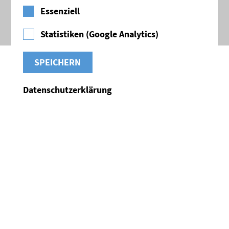
©2026 Aktionsbündnis Bitumen
Essenziell
Impressum
Datenschutz
Statistiken (Google Analytics)
Datenschutzerklärung